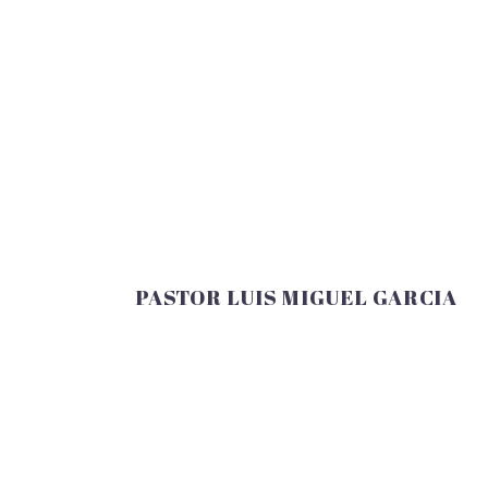
PASTOR LUIS MIGUEL GARCIA
Dirección : 16 calle, 25 av. Barrio Puente II, sobre
la Linea Cerria, Puerto Barrios