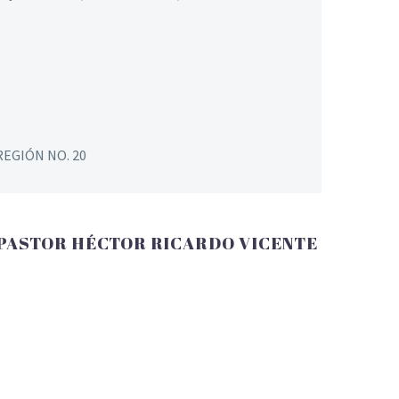
EGIÓN NO. 20
PASTOR HÉCTOR RICARDO VICENTE
Dirección: Colonia Hermana Patricia, Morales,
Izabal