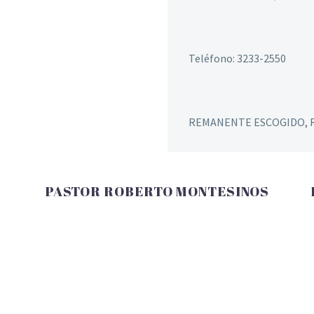
Teléfono: 3233-2550
REMANENTE ESCOGIDO, R
PASTOR ROBERTO MONTESINOS
Dirección : Barrio Los Almendros a lapar de la
Escuela Regional. El Estor Puerto Barrios